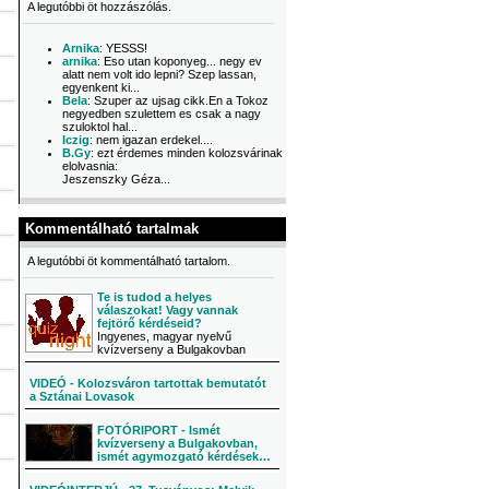
A legutóbbi öt hozzászólás.
Arnika
: YESSS!
arnika
: Eso utan koponyeg... negy ev
alatt nem volt ido lepni? Szep lassan,
egyenkent ki...
Bela
: Szuper az ujsag cikk.En a Tokoz
negyedben szulettem es csak a nagy
szuloktol hal...
Iczig
: nem igazan erdekel....
B.Gy
: ezt érdemes minden kolozsvárinak
elolvasnia:
Jeszenszky Géza...
Kommentálható tartalmak
A legutóbbi öt kommentálható tartalom.
Te is tudod a helyes
válaszokat! Vagy vannak
fejtörő kérdéseid?
Ingyenes, magyar nyelvű
kvízverseny a Bulgakovban
VIDEÓ - Kolozsváron tartottak bemutatót
a Sztánai Lovasok
FOTÓRIPORT - Ismét
kvízverseny a Bulgakovban,
ismét agymozgató kérdések…