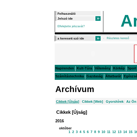
A
Elfelejtette jelszavát?
Részletes kereső
Napirenden
Kult-Túra
Vélemény
Körkép
Sport
Számítástechnika
Gazdaság
Állatbarát
Egészs
Archívum
Cikkek [Újság]
|
Cikkek [Web]
|
Gyorshírek
|
Az Ön 
Cikkek [Újság]
2016
október
1
2
3
4
5
6
7
8
9
10
11
12
13
14
15
1