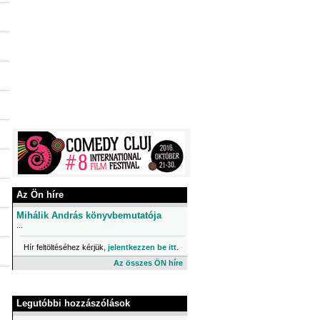
Az Ön híre
Mihálik András könyvbemutatója
...
Hír feltöltéséhez kérjük,
jelentkezzen be itt
.
Az összes ÖN híre
Legutóbbi hozzászólások