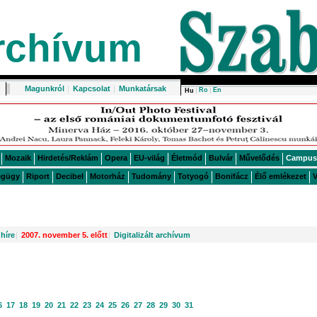
rchívum
Magunkról
|
Kapcsolat
|
Munkatársak
Ro
En
Hu
Mozaik
Hirdetés/Reklám
Opera
EU-világ
Életmód
Bulvár
Művelődés
Campus
égügy
Riport
Decibel
Motorház
Tudomány
Totyogó
Bonifácz
Élő emlékezet
V
híre
|
2007. november 5. előtt
|
Digitalizált archívum
6
17
18
19
20
21
22
23
24
25
26
27
28
29
30
31