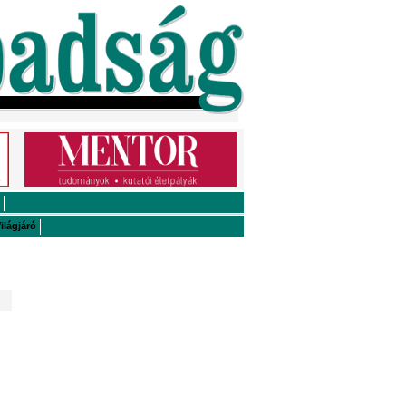
ilágjáró