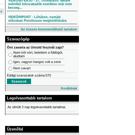
VIDEÓINTERJÚ - 27. Tusványos: Melyik
mértékű bérszakadék esetében már nem
kecseg...
l »
VIDEÓRIPORT - Lóháton, nomád
stílusban Porolissum meghódítására
Az összes kommentálható tartalom
Szavazógép
Önt zavarta az Untold feszivál zaja?
Ittam két sört, betettem a füldögót,
aludtam
Igen, nagyon hangos volt a zene
Nem zavart
Eddigi szavazatok száma:570
Korábbiak
Legolvasottabb tartalom
Az elmúlt 3 nap legolvasottabb tartalmai.
Üzenőfal