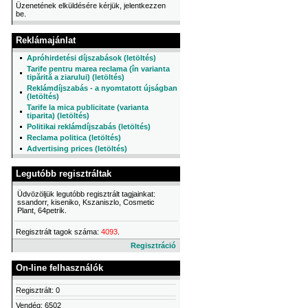
Üzenetének elküldésére kérjük, jelentkezzen
be.
Reklámajánlat
Apróhirdetési díjszabások (letöltés)
Tarife pentru marea reclama (în varianta
tipărită a ziarului) (letöltés)
Reklámdíjszabás - a nyomtatott újságban
(letöltés)
Tarife la mica publicitate (varianta
tiparita) (letöltés)
Politikai reklámdíjszabás (letöltés)
Reclama politica (letöltés)
Advertising prices (letöltés)
Legutóbb regisztráltak
Üdvözöljük legutóbb regisztrált tagjainkat:
ssandorr, kiseniko, Kszaniszlo, Cosmetic
Plant, 64petrik.
Regisztrált tagok száma:
4093
.
Regisztráció
On-line felhasználók
Regisztrált: 0
Vendég: 6502