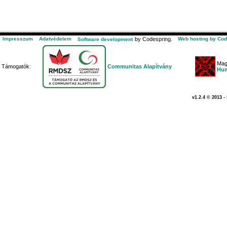
Impresszum
Adatvédelem
by Codespring.
Web hosting by Cod
Software development
Mag
Támogatók:
Communitas Alapítvány
Hum
v1.2.4 © 2013 -