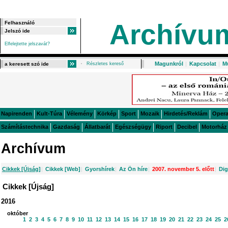
Archívu
Elfelejtette jelszavát?
Magunkról
|
Kapcsolat
|
M
Részletes kereső
Napirenden
Kult-Túra
Vélemény
Körkép
Sport
Mozaik
Hirdetés/Reklám
Oper
Számítástechnika
Gazdaság
Állatbarát
Egészségügy
Riport
Decibel
Motorház
Archívum
Cikkek [Újság]
|
Cikkek [Web]
|
Gyorshírek
|
Az Ön híre
|
2007. november 5. előtt
|
Dig
Cikkek [Újság]
2016
október
1
2
3
4
5
6
7
8
9
10
11
12
13
14
15
16
17
18
19
20
21
22
23
24
25
2