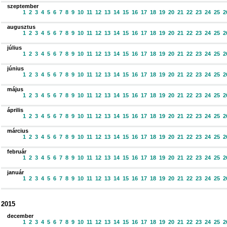
szeptember
1
2
3
4
5
6
7
8
9
10
11
12
13
14
15
16
17
18
19
20
21
22
23
24
25
2
augusztus
1
2
3
4
5
6
7
8
9
10
11
12
13
14
15
16
17
18
19
20
21
22
23
24
25
2
július
1
2
3
4
5
6
7
8
9
10
11
12
13
14
15
16
17
18
19
20
21
22
23
24
25
2
június
1
2
3
4
5
6
7
8
9
10
11
12
13
14
15
16
17
18
19
20
21
22
23
24
25
2
május
1
2
3
4
5
6
7
8
9
10
11
12
13
14
15
16
17
18
19
20
21
22
23
24
25
2
április
1
2
3
4
5
6
7
8
9
10
11
12
13
14
15
16
17
18
19
20
21
22
23
24
25
2
március
1
2
3
4
5
6
7
8
9
10
11
12
13
14
15
16
17
18
19
20
21
22
23
24
25
2
február
1
2
3
4
5
6
7
8
9
10
11
12
13
14
15
16
17
18
19
20
21
22
23
24
25
2
január
1
2
3
4
5
6
7
8
9
10
11
12
13
14
15
16
17
18
19
20
21
22
23
24
25
2
2015
december
1
2
3
4
5
6
7
8
9
10
11
12
13
14
15
16
17
18
19
20
21
22
23
24
25
2