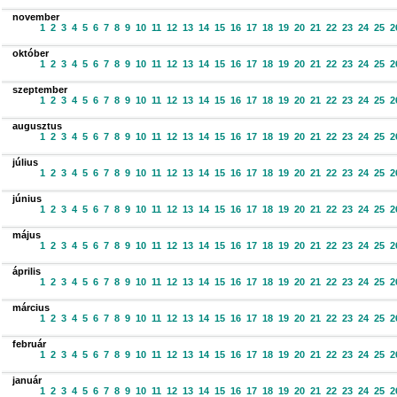
november
1
2
3
4
5
6
7
8
9
10
11
12
13
14
15
16
17
18
19
20
21
22
23
24
25
2
október
1
2
3
4
5
6
7
8
9
10
11
12
13
14
15
16
17
18
19
20
21
22
23
24
25
2
szeptember
1
2
3
4
5
6
7
8
9
10
11
12
13
14
15
16
17
18
19
20
21
22
23
24
25
2
augusztus
1
2
3
4
5
6
7
8
9
10
11
12
13
14
15
16
17
18
19
20
21
22
23
24
25
2
július
1
2
3
4
5
6
7
8
9
10
11
12
13
14
15
16
17
18
19
20
21
22
23
24
25
2
június
1
2
3
4
5
6
7
8
9
10
11
12
13
14
15
16
17
18
19
20
21
22
23
24
25
2
május
1
2
3
4
5
6
7
8
9
10
11
12
13
14
15
16
17
18
19
20
21
22
23
24
25
2
április
1
2
3
4
5
6
7
8
9
10
11
12
13
14
15
16
17
18
19
20
21
22
23
24
25
2
március
1
2
3
4
5
6
7
8
9
10
11
12
13
14
15
16
17
18
19
20
21
22
23
24
25
2
február
1
2
3
4
5
6
7
8
9
10
11
12
13
14
15
16
17
18
19
20
21
22
23
24
25
2
január
1
2
3
4
5
6
7
8
9
10
11
12
13
14
15
16
17
18
19
20
21
22
23
24
25
2