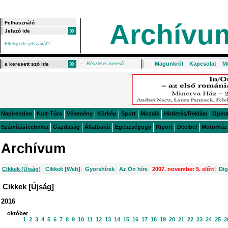
Archívu
Elfelejtette jelszavát?
Magunkról
|
Kapcsolat
|
M
Részletes kereső
Napirenden
Kult-Túra
Vélemény
Körkép
Sport
Mozaik
Hirdetés/Reklám
Oper
Számítástechnika
Gazdaság
Állatbarát
Egészségügy
Riport
Decibel
Motorház
Archívum
Cikkek [Újság]
|
Cikkek [Web]
|
Gyorshírek
|
Az Ön híre
|
2007. november 5. előtt
|
Dig
Cikkek [Újság]
2016
október
1
2
3
4
5
6
7
8
9
10
11
12
13
14
15
16
17
18
19
20
21
22
23
24
25
2