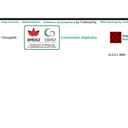
Impresszum
Adatvédelem
by Codespring.
Web hosting by Cod
Software development
Mag
Támogatók:
Communitas Alapítvány
Hum
v1.2.4 © 2013 -