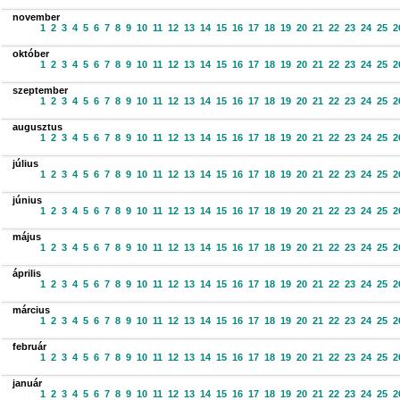
november
1
2
3
4
5
6
7
8
9
10
11
12
13
14
15
16
17
18
19
20
21
22
23
24
25
2
október
1
2
3
4
5
6
7
8
9
10
11
12
13
14
15
16
17
18
19
20
21
22
23
24
25
2
szeptember
1
2
3
4
5
6
7
8
9
10
11
12
13
14
15
16
17
18
19
20
21
22
23
24
25
2
augusztus
1
2
3
4
5
6
7
8
9
10
11
12
13
14
15
16
17
18
19
20
21
22
23
24
25
2
július
1
2
3
4
5
6
7
8
9
10
11
12
13
14
15
16
17
18
19
20
21
22
23
24
25
2
június
1
2
3
4
5
6
7
8
9
10
11
12
13
14
15
16
17
18
19
20
21
22
23
24
25
2
május
1
2
3
4
5
6
7
8
9
10
11
12
13
14
15
16
17
18
19
20
21
22
23
24
25
2
április
1
2
3
4
5
6
7
8
9
10
11
12
13
14
15
16
17
18
19
20
21
22
23
24
25
2
március
1
2
3
4
5
6
7
8
9
10
11
12
13
14
15
16
17
18
19
20
21
22
23
24
25
2
február
1
2
3
4
5
6
7
8
9
10
11
12
13
14
15
16
17
18
19
20
21
22
23
24
25
2
január
1
2
3
4
5
6
7
8
9
10
11
12
13
14
15
16
17
18
19
20
21
22
23
24
25
2