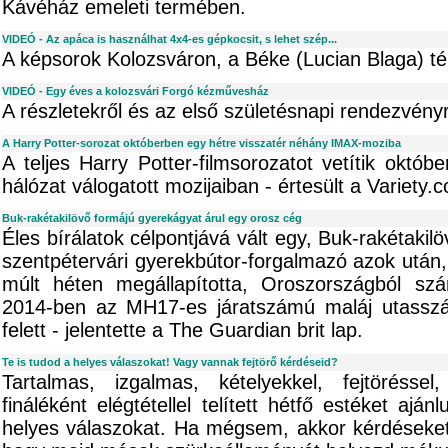
Kávéház emeleti termében.
VIDEÓ - Az apáca is használhat 4x4-es gépkocsit, s lehet szép...
A képsorok Kolozsváron, a Béke (Lucian Blaga) tér
VIDEÓ - Egy éves a kolozsvári Forgó kézművesház
A részletekről és az első születésnapi rendezvényr
A Harry Potter-sorozat októberben egy hétre visszatér néhány IMAX-moziba
A teljes Harry Potter-filmsorozatot vetítik októ
hálózat válogatott mozijaiban - értesült a Variety.
Buk-rakétakilövő formájú gyerekágyat árul egy orosz cég
Éles bírálatok célpontjává vált egy, Buk-rakétakil
szentpétervári gyerekbútor-forgalmazó azok után,
múlt héten megállapította, Oroszországból szá
2014-ben az MH17-es járatszámú maláj utasszáll
felett - jelentette a The Guardian brit lap.
Te is tudod a helyes válaszokat! Vagy vannak fejtörő kérdéseid?
Tartalmas, izgalmas, kételyekkel, fejtörésse
fináléként elégtétellel telített hétfő estéket aj
helyes válaszokat. Ha mégsem, akkor kérdéseket