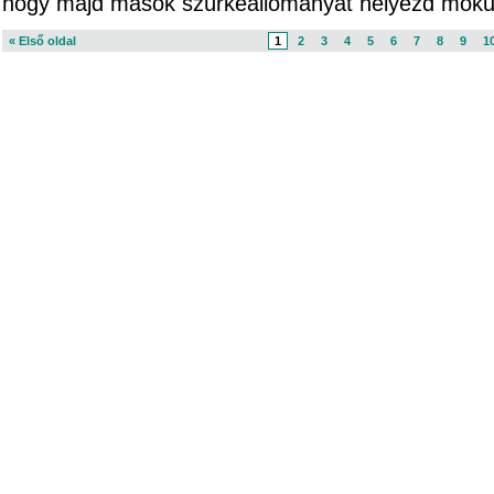
hogy majd mások szürkeállományát helyezd móku
« Első oldal
1
2
3
4
5
6
7
8
9
1