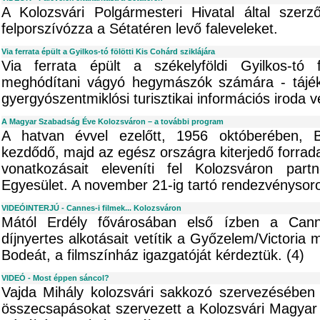
A Kolozsvári Polgármesteri Hivatal által szerz
felporszívózza a Sétatéren levő faleveleket.
Via ferrata épült a Gyilkos-tó fölötti Kis Cohárd sziklájára
Via ferrata épült a székelyföldi Gyilkos-tó f
meghódítani vágyó hegymászók számára - tájékoz
gyergyószentmiklósi turisztikai információs iroda v
A Magyar Szabadság Éve Kolozsváron – a további program
A hatvan évvel ezelőtt, 1956 októberében, B
kezdődő, majd az egész országra kiterjedő forradal
vonatkozásait eleveníti fel Kolozsváron part
Egyesület. A november 21-ig tartó rendezvénysoro
VIDEÓINTERJÚ - Cannes-i filmek... Kolozsváron
Mától Erdély fővárosában első ízben a Canne
díjnyertes alkotásait vetítik a Győzelem/Victoria 
Bodeát, a filmszínház igazgatóját kérdeztük. (4)
VIDEÓ - Most éppen sáncol?
Vajda Mihály kolozsvári sakkozó szervezésében 
összecsapásokat szervezett a Kolozsvári Magyar