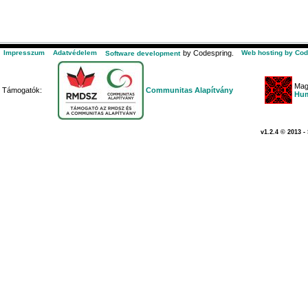
Impresszum
Adatvédelem
by Codespring.
Web hosting by Cod
Software development
Mag
Támogatók:
Communitas Alapítvány
Hum
v1.2.4 © 2013 -