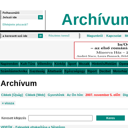
Archívu
Elfelejtette jelszavát?
Magunkról
|
Kapcsolat
|
M
Részletes kereső
Napirenden
Kult-Túra
Vélemény
Körkép
Sport
Mozaik
Hirdetés/Reklám
Oper
Számítástechnika
Gazdaság
Állatbarát
Egészségügy
Riport
Decibel
Motorház
Archívum
Cikkek [Újság]
|
Cikkek [Web]
|
Gyorshírek
|
Az Ön híre
|
2007. november 5. előtt
|
Dig
« vissza
Keresett kifejezés
VIDEÓK - Falevelek eltakarítása a Sétatéren