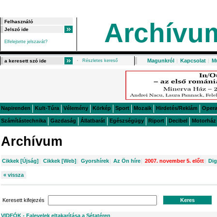
Archívu
Elfelejtette jelszavát?
Magunkról
|
Kapcsolat
|
M
Részletes kereső
Napirenden
Kult-Túra
Vélemény
Körkép
Sport
Mozaik
Hirdetés/Reklám
Oper
Számítástechnika
Gazdaság
Állatbarát
Egészségügy
Riport
Decibel
Motorház
Archívum
Cikkek [Újság]
|
Cikkek [Web]
|
Gyorshírek
|
Az Ön híre
|
2007. november 5. előtt
|
Dig
« vissza
Keresett kifejezés
VIDEÓK - Falevelek eltakarítása a Sétatéren