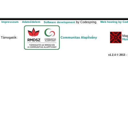
Impresszum
Adatvédelem
by Codespring.
Web hosting by Cod
Software development
Mag
Támogatók:
Communitas Alapítvány
Hum
v1.2.4 © 2013 -