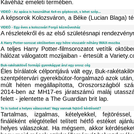
Kávéház emeleti termében.
VIDEÓ - Az apáca is használhat 4x4-es gépkocsit, s lehet szép...
A képsorok Kolozsváron, a Béke (Lucian Blaga) tér
VIDEÓ - Egy éves a kolozsvári Forgó kézművesház
A részletekről és az első születésnapi rendezvényr
A Harry Potter-sorozat októberben egy hétre visszatér néhány IMAX-moziba
A teljes Harry Potter-filmsorozatot vetítik októ
hálózat válogatott mozijaiban - értesült a Variety.
Buk-rakétakilövő formájú gyerekágyat árul egy orosz cég
Éles bírálatok célpontjává vált egy, Buk-rakétakil
szentpétervári gyerekbútor-forgalmazó azok után,
múlt héten megállapította, Oroszországból szá
2014-ben az MH17-es járatszámú maláj utasszáll
felett - jelentette a The Guardian brit lap.
Te is tudod a helyes válaszokat! Vagy vannak fejtörő kérdéseid?
Tartalmas, izgalmas, kételyekkel, fejtörésse
fináléként elégtétellel telített hétfő estéket aj
helyes válaszokat. Ha mégsem, akkor kérdéseket