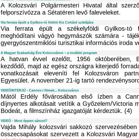
A Kolozsvári Polgármesteri Hivatal által szerz
felporszívózza a Sétatéren levő faleveleket.
Via ferrata épült a Gyilkos-tó fölötti Kis Cohárd sziklájára
Via ferrata épült a székelyföldi Gyilkos-tó f
meghódítani vágyó hegymászók számára - tájékoz
gyergyószentmiklósi turisztikai információs iroda v
A Magyar Szabadság Éve Kolozsváron – a további program
A hatvan évvel ezelőtt, 1956 októberében, B
kezdődő, majd az egész országra kiterjedő forradal
vonatkozásait eleveníti fel Kolozsváron part
Egyesület. A november 21-ig tartó rendezvénysoro
VIDEÓINTERJÚ - Cannes-i filmek... Kolozsváron
Mától Erdély fővárosában első ízben a Canne
díjnyertes alkotásait vetítik a Győzelem/Victoria 
Bodeát, a filmszínház igazgatóját kérdeztük. (4)
VIDEÓ - Most éppen sáncol?
Vajda Mihály kolozsvári sakkozó szervezésében 
összecsapásokat szervezett a Kolozsvári Magyar