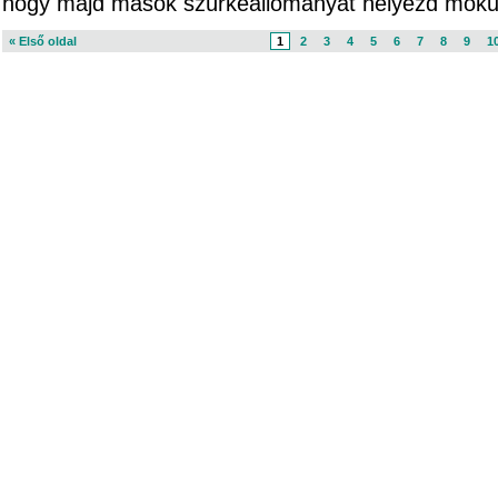
hogy majd mások szürkeállományát helyezd móku
« Első oldal
1
2
3
4
5
6
7
8
9
1