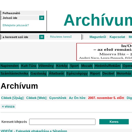
Archívu
Elfelejtette jelszavát?
Magunkról
|
Kapcsolat
|
M
Részletes kereső
Napirenden
Kult-Túra
Vélemény
Körkép
Sport
Mozaik
Hirdetés/Reklám
Oper
Számítástechnika
Gazdaság
Állatbarát
Egészségügy
Riport
Decibel
Motorház
Archívum
Cikkek [Újság]
|
Cikkek [Web]
|
Gyorshírek
|
Az Ön híre
|
2007. november 5. előtt
|
Dig
« vissza
Keresett kifejezés
VIDEÓK - Falevelek eltakarítása a Sétatéren