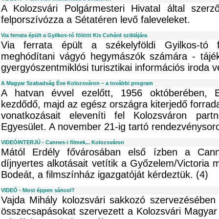
A Kolozsvári Polgármesteri Hivatal által szerz
felporszívózza a Sétatéren levő faleveleket.
Via ferrata épült a Gyilkos-tó fölötti Kis Cohárd sziklájára
Via ferrata épült a székelyföldi Gyilkos-tó f
meghódítani vágyó hegymászók számára - tájékoz
gyergyószentmiklósi turisztikai információs iroda v
A Magyar Szabadság Éve Kolozsváron – a további program
A hatvan évvel ezelőtt, 1956 októberében, B
kezdődő, majd az egész országra kiterjedő forradal
vonatkozásait eleveníti fel Kolozsváron part
Egyesület. A november 21-ig tartó rendezvénysoro
VIDEÓINTERJÚ - Cannes-i filmek... Kolozsváron
Mától Erdély fővárosában első ízben a Canne
díjnyertes alkotásait vetítik a Győzelem/Victoria 
Bodeát, a filmszínház igazgatóját kérdeztük. (4)
VIDEÓ - Most éppen sáncol?
Vajda Mihály kolozsvári sakkozó szervezésében 
összecsapásokat szervezett a Kolozsvári Magyar