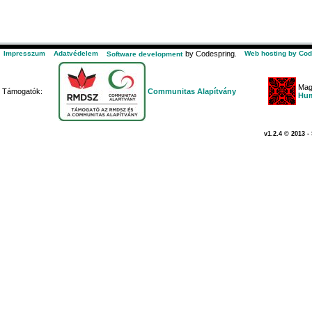
Impresszum
Adatvédelem
by Codespring.
Web hosting by Cod
Software development
Mag
Támogatók:
Communitas Alapítvány
Hum
v1.2.4 © 2013 -