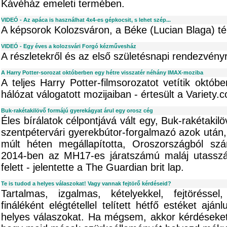
Kávéház emeleti termében.
VIDEÓ - Az apáca is használhat 4x4-es gépkocsit, s lehet szép...
A képsorok Kolozsváron, a Béke (Lucian Blaga) tér
VIDEÓ - Egy éves a kolozsvári Forgó kézművesház
A részletekről és az első születésnapi rendezvényr
A Harry Potter-sorozat októberben egy hétre visszatér néhány IMAX-moziba
A teljes Harry Potter-filmsorozatot vetítik októ
hálózat válogatott mozijaiban - értesült a Variety.
Buk-rakétakilövő formájú gyerekágyat árul egy orosz cég
Éles bírálatok célpontjává vált egy, Buk-rakétakil
szentpétervári gyerekbútor-forgalmazó azok után,
múlt héten megállapította, Oroszországból szá
2014-ben az MH17-es járatszámú maláj utasszáll
felett - jelentette a The Guardian brit lap.
Te is tudod a helyes válaszokat! Vagy vannak fejtörő kérdéseid?
Tartalmas, izgalmas, kételyekkel, fejtörésse
fináléként elégtétellel telített hétfő estéket aj
helyes válaszokat. Ha mégsem, akkor kérdéseket