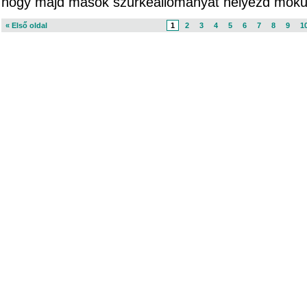
hogy majd mások szürkeállományát helyezd móku
« Első oldal
1
2
3
4
5
6
7
8
9
1