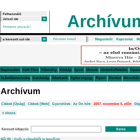
Archívu
Elfelejtette jelszavát?
Magunkról
|
Kapcsolat
|
M
Részletes kereső
Napirenden
Kult-Túra
Vélemény
Körkép
Sport
Mozaik
Hirdetés/Reklám
Oper
Számítástechnika
Gazdaság
Állatbarát
Egészségügy
Riport
Decibel
Motorház
Archívum
Cikkek [Újság]
|
Cikkek [Web]
|
Gyorshírek
|
Az Ön híre
|
2007. november 5. előtt
|
Dig
« vissza
Keresett kifejezés
Női BL: Győr a címvédőt is legyőzte