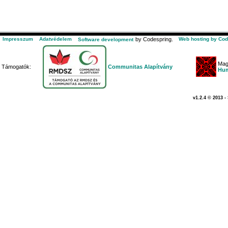
Impresszum
Adatvédelem
by Codespring.
Web hosting by Cod
Software development
Mag
Támogatók:
Communitas Alapítvány
Hum
v1.2.4 © 2013 -