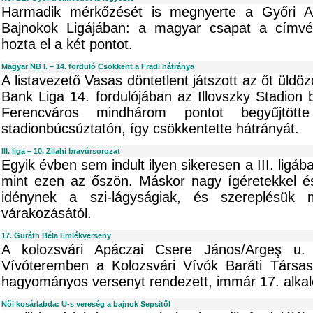
Harmadik mérkőzését is megnyerte a Győri 
Bajnokok Ligájában: a magyar csapat a címvé
hozta el a két pontot.
Magyar NB I. – 14. forduló Csökkent a Fradi hátránya
A listavezető Vasas döntetlent játszott az őt üld
Bank Liga 14. fordulójában az Illovszky Stadio
Ferencváros mindhárom pontot begyűjtöt
stadionbúcsúztatón, így csökkentette hátrányát.
III. liga – 10. Zilahi bravúrsorozat
Egyik évben sem indult ilyen sikeresen a III. ligá
mint ezen az őszön. Máskor nagy ígéretekkel és
idénynek a szi-lágyságiak, és szereplésük 
várakozásától.
17. Guráth Béla Emlékverseny
A kolozsvári Apáczai Csere János/Argeş u.
Vívóteremben a Kolozsvári Vívók Baráti Társasá
hagyományos versenyt rendezett, immár 17. alka
Női kosárlabda: U-s vereség a bajnok Sepsitől