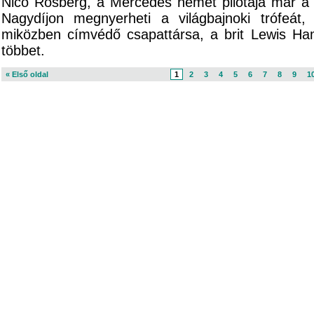
Nico Rosberg, a Mercedes német pilótája már a
Nagydíjon megnyerheti a világbajnoki trófeát
miközben címvédő csapattársa, a brit Lewis Ha
többet.
« Első oldal
1
2
3
4
5
6
7
8
9
1