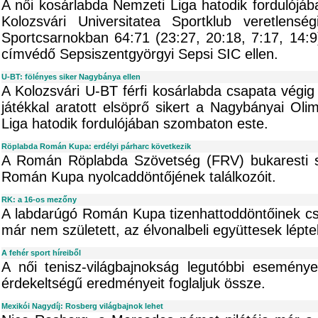
A női kosárlabda Nemzeti Liga hatodik fordulójá
Kolozsvári Universitatea Sportklub veretlens
Sportcsarnokban 64:71 (23:27, 20:18, 7:17, 14:9
címvédő Sepsiszentgyörgyi Sepsi SIC ellen.
U-BT: fölényes siker Nagybánya ellen
A Kolozsvári U-BT férfi kosárlabda csapata végig
játékkal aratott elsöprő sikert a Nagybányai Oli
Liga hatodik fordulójában szombaton este.
Röplabda Román Kupa: erdélyi párharc következik
A Román Röplabda Szövetség (FRV) bukaresti sz
Román Kupa nyolcaddöntőjének találkozóit.
RK: a 16-os mezőny
A labdarúgó Román Kupa tizenhattoddöntőinek cs
már nem született, az élvonalbeli együttesek lépte
A fehér sport híreiből
A női tenisz-világbajnokság legutóbbi esemény
érdekeltségű eredményeit foglaljuk össze.
Mexikói Nagydíj: Rosberg világbajnok lehet