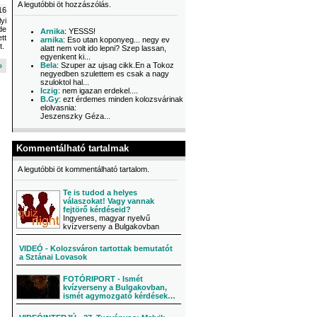
A legutóbbi öt hozzászólás.
16
yi
de
Arnika
: YESSS!
tt
arnika
: Eso utan koponyeg... negy ev
t.
alatt nem volt ido lepni? Szep lassan,
egyenkent ki...
Bela
: Szuper az ujsag cikk.En a Tokoz
 »
negyedben szulettem es csak a nagy
szuloktol hal...
Iczig
: nem igazan erdekel....
B.Gy
: ezt érdemes minden kolozsvárinak
elolvasnia:
Jeszenszky Géza...
Kommentálható tartalmak
A legutóbbi öt kommentálható tartalom.
Te is tudod a helyes
válaszokat! Vagy vannak
fejtörő kérdéseid?
Ingyenes, magyar nyelvű
kvízverseny a Bulgakovban
VIDEÓ - Kolozsváron tartottak bemutatót
a Sztánai Lovasok
FOTÓRIPORT - Ismét
kvízverseny a Bulgakovban,
ismét agymozgató kérdések…