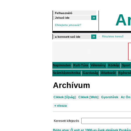
A
Elfelejtette jelszavát?
Részletes kereső
Napirenden
Kult-Túra
Vélemény
Körkép
Sport
Számítástechnika
Gazdaság
Állatbarát
Egészs
Archívum
Cikkek [Újság]
|
Cikkek [Web]
|
Gyorshírek
|
Az Ön 
« vissza
Keresett kifejezés
Böjte atya: Ő volt az 1900-as évek elejének Puskás