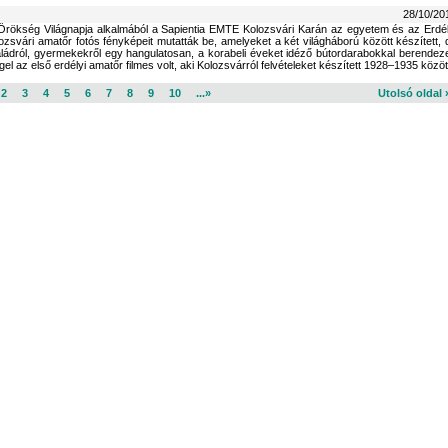
28/10/20
is Örökség Világnapja alkalmából a Sapientia EMTE Kolozsvári Karán az egyetem és az Erdél
zsvári amatőr fotós fényképeit mutatták be, amelyeket a két világháború között készített, 
családról, gyermekekről egy hangulatosan, a korabeli éveket idéző bútordarabokkal berendeze
 az első erdélyi amatőr filmes volt, aki Kolozsvárról felvételeket készített 1928–1935 közöt
2
3
4
5
6
7
8
9
10
...»
Utolsó oldal