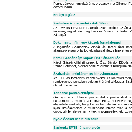
Petrozsényben emléktúrát szerveznek ma Gillemot Fer
évfordulójára.
Erdélyi jogász
Zsobokon is megemlékeztek ’56-ról
Az 1956-os forradalomra emlékeztek október 23-án a
tevékenység előzte meg Becske Adrienn, a Petőfi Pr
zászlóját.
Dokumentumfilm egy képzelt forradalomról
A legendás Szoboszlay Aladár és társai által kite
államszövetségről tartott előadással, illetve filmvetít
Károli Gáspár-díjat kapott Ősz Sándor Előd
Károli Gáspár-díjjal tüntették ki Ősz Sándor Elődöt
Szabó Botondot, a debreceni Református Kollégium Nag
Szabadság-emlékérem és könyvbemutató
Az 1956-os forradalmi eseményekre és következménye
rendezvénye pénteken délután 6 órától a Magyar Sza
utca 4. szám alatt.
Többezer postás sztrájkol
Országszerte többezer postás illetve postai alkalm
beszüntette a munkát a Román Posta kolozsvári regio
elégedetlenkednek, hogy kudarcba fulladtak a szaksze
lejes fizetésemelést. A munkabeszüntetés miatt a 
dolgozták fel, illetve nem vitték ki a címzetteknek. Eg
Nyolc év alatt végre elkészült
Sapientia EMTE: új partnerség