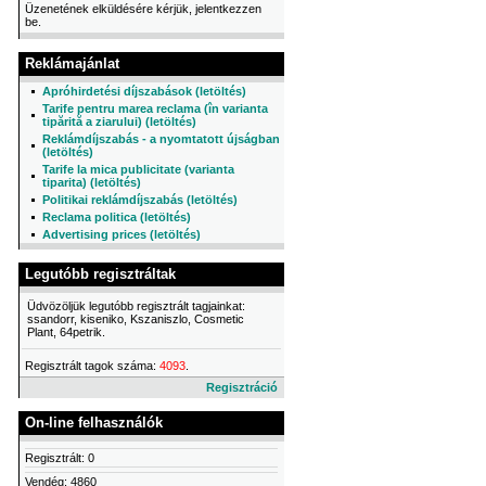
Üzenetének elküldésére kérjük, jelentkezzen
be.
Reklámajánlat
Apróhirdetési díjszabások (letöltés)
Tarife pentru marea reclama (în varianta
tipărită a ziarului) (letöltés)
Reklámdíjszabás - a nyomtatott újságban
(letöltés)
Tarife la mica publicitate (varianta
tiparita) (letöltés)
Politikai reklámdíjszabás (letöltés)
Reclama politica (letöltés)
Advertising prices (letöltés)
Legutóbb regisztráltak
Üdvözöljük legutóbb regisztrált tagjainkat:
ssandorr, kiseniko, Kszaniszlo, Cosmetic
Plant, 64petrik.
Regisztrált tagok száma:
4093
.
Regisztráció
On-line felhasználók
Regisztrált: 0
Vendég: 4860