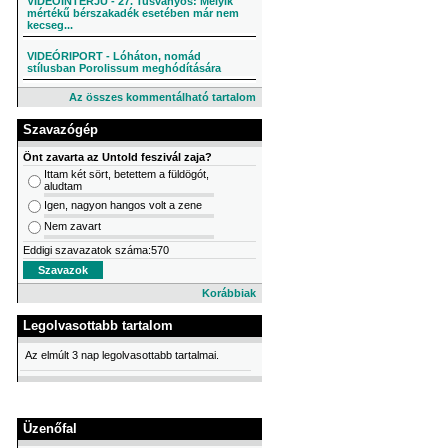
VIDEÓINTERJÚ - 27. Tusványos: Melyik
mértékű bérszakadék esetében már nem
kecseg...
VIDEÓRIPORT - Lóháton, nomád
stílusban Porolissum meghódítására
Az összes kommentálható tartalom
Szavazógép
Önt zavarta az Untold feszivál zaja?
Ittam két sört, betettem a füldögót,
aludtam
Igen, nagyon hangos volt a zene
Nem zavart
Eddigi szavazatok száma:570
Korábbiak
Legolvasottabb tartalom
Az elmúlt 3 nap legolvasottabb tartalmai.
Üzenőfal