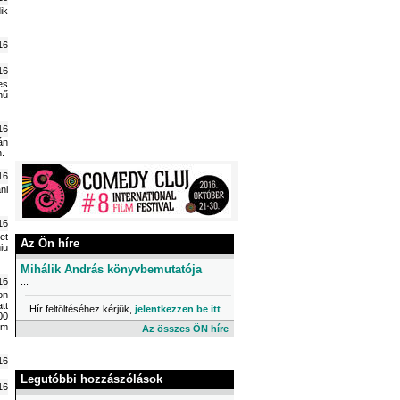
ik
16
16
es
nű
16
án
n.
16
ni
16
et
Az Ön híre
iu
Mihálik András könyvbemutatója
16
...
on
tt
Hír feltöltéséhez kérjük,
jelentkezzen be itt
.
00
em
Az összes ÖN híre
16
Legutóbbi hozzászólások
16