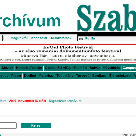
rchívum
Magunkról
|
Kapcsolat
|
Munkatársak
Ro
En
Hu
Mozaik
Hirdetés/Reklám
Opera
EU-világ
Életmód
Bulvár
Művelődés
Campus
égügy
Riport
Decibel
Motorház
Tudomány
Totyogó
Bonifácz
Élő emlékezet
V
híre
|
2007. november 5. előtt
|
Digitalizált archívum
a
29/10/20