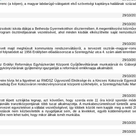
enc (a képen), a magyar labdarúgó-válogatott első szövetségi kapitánya halálának század
29/10/20
29/10/20
 zsoboki iskola diákjai a Bethesda Gyermekotthon dísztermében. A megemlékezést kézműv
ogram ösztöndíjasának vezetésével, ahol minden kisdiák elkészíthette saját nemzetiszí
29/10/20
rvelt majd meghiúsult kommunista rendszerváltásról, a tervezett osztrák–magyar–rom
éssel folytatódott az 1956 Erdélyben előadássorozat a Szentegyház utca 4. szám alatti terembe
29/10/20
, az Erdélyi Református Egyházkerület Központi Gyűjtőlevéltárának munkatársát és Gáborjá
ykönyvtárának gyűjteményi igazgatóját a reformáció emléknapja alkalmából.
29/10/20
ire hívta fel a figyelmet az RMDSZ Ügyvezető Elnöksége és a Kincses Kolozsvár Egyesül
badság Éve Kolozsváron rendezvénysorozat központi székhelyén, a Szentegyház/Iuliu Man
28/10/20
azott lépett sztrájkba tegnap, azt követően, hogy szerda este 11 óra körül spontán mód
nális tranzitközpontjának több tucat alkalmazottja. A munkabeszüntetéssel tüntetők amia
rvezet egyeztetései a vállalat vezetőségével, így többek között nem kapják meg a nettó 2
postások nem kézbesítették a nyugdíjakat sem, de a leveleket, egyéb küldeményeket s
yelőre nem lehet tudni, hogy mikor állnak ismét munkába.
28/10/20
28/10/20