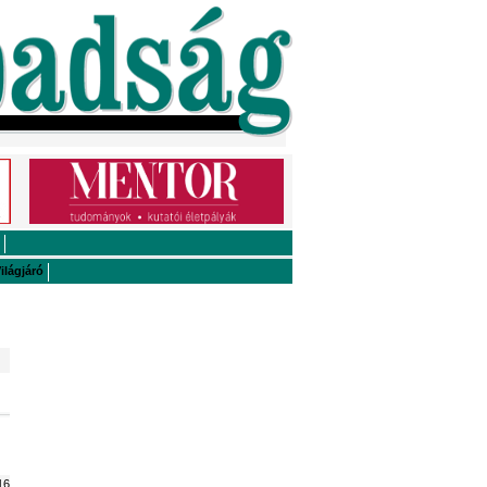
ilágjáró
16