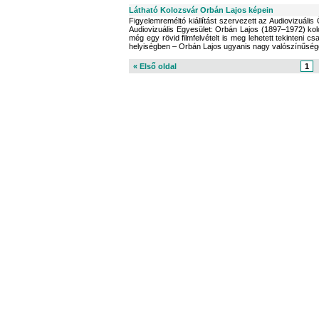
Látható Kolozsvár Orbán Lajos képein
Figyelemreméltó kiállítást szervezett az Audiovizuál
Audiovizuális Egyesület: Orbán Lajos (1897–1972) kolo
még egy rövid filmfelvételt is meg lehetett tekinteni 
helyiségben – Orbán Lajos ugyanis nagy valószínűséggel
« Első oldal
1