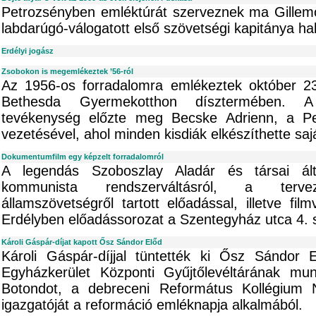
Petrozsényben emléktúrát szerveznek ma Gillem
labdarúgó-válogatott első szövetségi kapitánya ha
Erdélyi jogász
Zsobokon is megemlékeztek ’56-ról
Az 1956-os forradalomra emlékeztek október 23-
Bethesda Gyermekotthon dísztermében. 
tevékenység előzte meg Becske Adrienn, a Pe
vezetésével, ahol minden kisdiák elkészíthette saj
Dokumentumfilm egy képzelt forradalomról
A legendás Szoboszlay Aladár és társai álta
kommunista rendszerváltásról, a tervez
államszövetségről tartott előadással, illetve fil
Erdélyben előadássorozat a Szentegyház utca 4. 
Károli Gáspár-díjat kapott Ősz Sándor Előd
Károli Gáspár-díjjal tüntették ki Ősz Sándor 
Egyházkerület Központi Gyűjtőlevéltárának mu
Botondot, a debreceni Református Kollégium 
igazgatóját a reformáció emléknapja alkalmából.