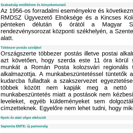
Szabadság-emlékérem és könyvbemutató
Az 1956-os forradalmi eseményekre és következmén
RMDSZ Ügyvezető Elnöksége és a Kincses Kolo
pénteken délután 6 órától a Magyar S
rendezvénysorozat központi székhelyén, a Szente
alatt.
Többezer postás sztrájkol
Országszerte többezer postás illetve postai alkal
azt követően, hogy szerda este 11 óra körül
munkát a Román Posta kolozsvári regionális t
alkalmazottja. A munkabeszüntetéssel tüntetők 
kudarcba fulladtak a szakszervezet egyeztetései
többek között nem kapják meg a nettó 20
munkabeszüntetés miatt a postások nem kézbesít
leveleket, egyéb küldeményeket sem dolgozták
címzetteknek. Egyelőre nem lehet tudni, hogy mik
Nyolc év alatt végre elkészült
Sapientia EMTE: új partnerség