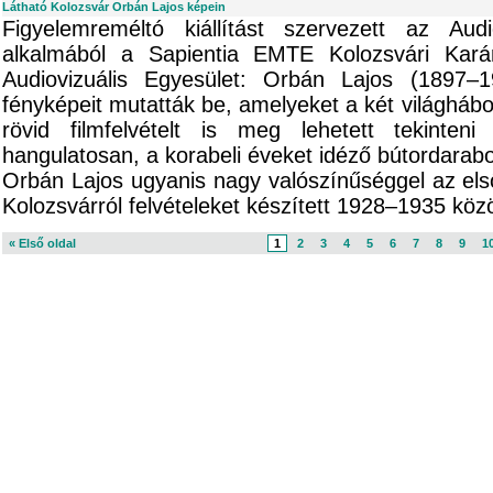
Látható Kolozsvár Orbán Lajos képein
Figyelemreméltó kiállítást szervezett az Aud
alkalmából a Sapientia EMTE Kolozsvári Kar
Audiovizuális Egyesület: Orbán Lajos (1897–1
fényképeit mutatták be, amelyeket a két világhábo
rövid filmfelvételt is meg lehetett tekinten
hangulatosan, a korabeli éveket idéző bútordarab
Orbán Lajos ugyanis nagy valószínűséggel az első 
Kolozsvárról felvételeket készített 1928–1935 közö
« Első oldal
1
2
3
4
5
6
7
8
9
1