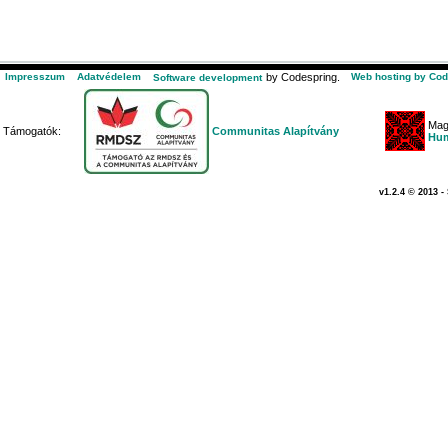
Impresszum
Adatvédelem
by Codespring.
Web hosting by Cod
Software development
Mag
Támogatók:
Communitas Alapítvány
Hum
v1.2.4 © 2013 -