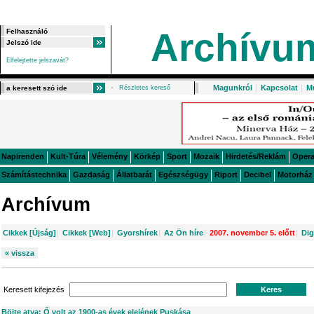
Archívu
Elfelejtette jelszavát?
Magunkról
|
Kapcsolat
|
M
Részletes kereső
Napirenden
Kult-Túra
Vélemény
Körkép
Sport
Mozaik
Hirdetés/Reklám
Oper
Számítástechnika
Gazdaság
Állatbarát
Egészségügy
Riport
Decibel
Motorház
Archívum
Cikkek [Újság]
|
Cikkek [Web]
|
Gyorshírek
|
Az Ön híre
|
2007. november 5. előtt
|
Dig
« vissza
Keresett kifejezés
Böjte atya: Ő volt az 1900-as évek elejének Puskása