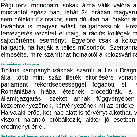
Régi terv, mondhatni sokak álma válik valóra az
mostantól egész nap, tehát 24 órában magyaru
sem délelőtt tíz órakor, sem délután hat órakor á
továbbra is magyar adást hallgathassunk. Hos
tervezgetés vezetett el idáig, a rádiós kollégák 
sajtótörténeti eseményt. Egyelőre csak a koloz
hallgatók hallhatják a teljes műsoridőt. Szentann
elmesélte, mire számíthat holnaptól a kolozsvári r
Közmédia és a kampány
Tipikus kampányhúzásnak számít a Liviu Dragn
által több mint száz illeték eltörlésére vonat
parlament rekordsebességgel fogadott el. 
Romániában hiába léteznek procedúrák, a t
államigazgatás, ezeket annak függvényébe
kezdeményezőnek, kérvényezőnek mi az érdeke, m
Ha valaki erős, két nap alatt is törvényt alkothat,
viszont halandó próbálkozik, akkor jó esetben 
eredményt ér el.
Biokertészetről, természetszeretetről Tóthfalusy Veress Évával az Áprily-esten