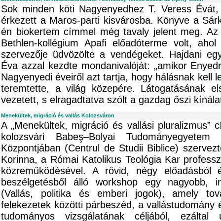
Sok minden köti Nagyenyedhez T. Veress Évát,
érkezett a Maros-parti kisvárosba. Könyve a Sár
én biokertem címmel még tavaly jelent meg. Az 
Bethlen-kollégium Apafi előadóterme volt, aho
szervezője üdvözölte a vendégeket. Hajdani egy
Éva azzal kezdte mondanivalóját: „amikor Enyed
Nagyenyedi éveiről azt tartja, hogy hálásnak kell l
teremtette, a világ közepére. Látogatásának el
vezetett, s elragadtatva szólt a gazdag őszi kínálat
Menekültek, migráció és vallás Kolozsváron
A „Menekültek, migráció és vallási pluralizmus” 
kolozsvári Babeş–Bolyai Tudományegyetem 
Központjában (Centrul de Studii Biblice) szervez
Korinna, a Római Katolikus Teológia Kar professz
közreműködésével. A rövid, négy előadásból 
beszélgetésből álló workshop egy nagyobb, inte
(Vallás, politika és emberi jogok), amely to
felekezetek közötti párbeszéd, a vallástudomány 
tudományos vizsgálatának céljából, ezálta