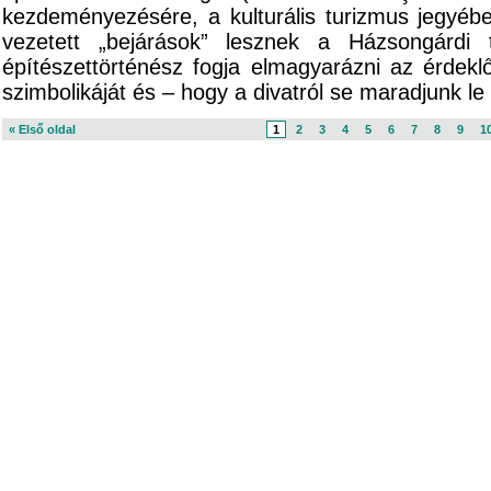
kezdeményezésére, a kulturális turizmus jegyéb
vezetett „bejárások” lesznek a Házsongárdi 
építészettörténész fogja elmagyarázni az érdek
szimbolikáját és – hogy a divatról se maradjunk le –
« Első oldal
1
2
3
4
5
6
7
8
9
1