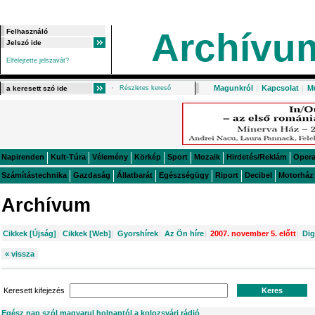
Archívu
Elfelejtette jelszavát?
Magunkról
|
Kapcsolat
|
M
Részletes kereső
Napirenden
Kult-Túra
Vélemény
Körkép
Sport
Mozaik
Hirdetés/Reklám
Oper
Számítástechnika
Gazdaság
Állatbarát
Egészségügy
Riport
Decibel
Motorház
Archívum
Cikkek [Újság]
|
Cikkek [Web]
|
Gyorshírek
|
Az Ön híre
|
2007. november 5. előtt
|
Dig
« vissza
Keresett kifejezés
Egész nap szól magyarul holnaptól a kolozsvári rádió