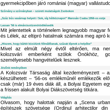
gyermekcipőben járó romániai (magyar) vallástud
Szórvány a szórványban – szüreti mulatságok Zsobokon
„Száz bús vasárnap helyett / Sok, víg hétköznapot” Marosán Csaba 1956-os estje
Lassan ’56 is elmárciustizenötödikésedik
Mit jelentettek a történelem legnagyobb magyar f
és Lélek, az eltipró hatalmak számára meg apró 
„Hiszem, hogy bárkit közülünk félreállítanak, százak lépnek a helyébe”
Mivel az elmúlt négy évtől eltérően, ma ne
kolozsvári emberként szólok Önökhöz, go
személyesebb hangvételűek lesznek.
Jövőnk reményében
A Kolozsvár Társaság által kezdeményezett – 
készülhetett – ‘56-os emlékműnél emlékezők elő
csak (már) 19 éves diák áll, a Bolyai Egyetem eg
a frissen alakult Bolyai Diákszövetség titkára.
Világítás
Olvasom, hogy halottak napján a „Scena urban
építészek szövetsége (Ordinul arhitecţilor din 