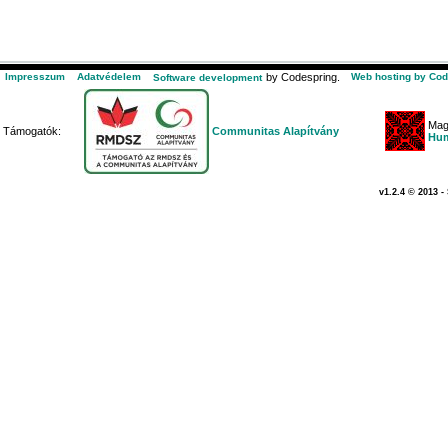
Impresszum
Adatvédelem
by Codespring.
Web hosting by Cod
Software development
Mag
Támogatók:
Communitas Alapítvány
Hum
v1.2.4 © 2013 -