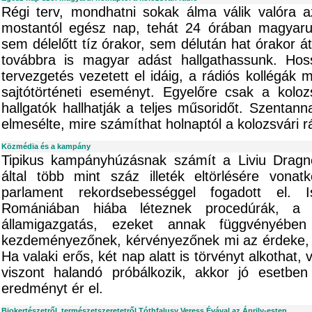
Régi terv, mondhatni sokak álma válik valóra az
mostantól egész nap, tehát 24 órában magyaru
sem délelőtt tíz órakor, sem délután hat órakor á
továbbra is magyar adást hallgathassunk. Hos
tervezgetés vezetett el idáig, a rádiós kollégák 
sajtótörténeti eseményt. Egyelőre csak a koloz
hallgatók hallhatják a teljes műsoridőt. Szentann
elmesélte, mire számíthat holnaptól a kolozsvári r
Közmédia és a kampány
Tipikus kampányhúzásnak számít a Liviu Dragn
által több mint száz illeték eltörlésére vonat
parlament rekordsebességgel fogadott el. 
Romániában hiába léteznek procedúrák, a t
államigazgatás, ezeket annak függvényébe
kezdeményezőnek, kérvényezőnek mi az érdeke, m
Ha valaki erős, két nap alatt is törvényt alkothat,
viszont halandó próbálkozik, akkor jó esetben 
eredményt ér el.
Biokertészetről, természetszeretetről Tóthfalusy Veress Évával az Áprily-esten