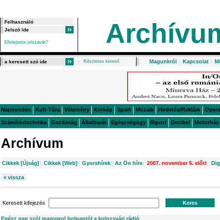
Archívu
Elfelejtette jelszavát?
Magunkról
|
Kapcsolat
|
M
Részletes kereső
Napirenden
Kult-Túra
Vélemény
Körkép
Sport
Mozaik
Hirdetés/Reklám
Oper
Számítástechnika
Gazdaság
Állatbarát
Egészségügy
Riport
Decibel
Motorház
Archívum
Cikkek [Újság]
|
Cikkek [Web]
|
Gyorshírek
|
Az Ön híre
|
2007. november 5. előtt
|
Dig
« vissza
Keresett kifejezés
Egész nap szól magyarul holnaptól a kolozsvári rádió