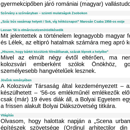
gyermekcipőben járó romániai (magyar) vallástud
Szórvány a szórványban – szüreti mulatságok Zsobokon
„Száz bús vasárnap helyett / Sok, víg hétköznapot” Marosán Csaba 1956-os estje
Lassan ’56 is elmárciustizenötödikésedik
Mit jelentettek a történelem legnagyobb magyar f
és Lélek, az eltipró hatalmak számára meg apró 
„Hiszem, hogy bárkit közülünk félreállítanak, százak lépnek a helyébe”
Mivel az elmúlt négy évtől eltérően, ma ne
kolozsvári emberként szólok Önökhöz, go
személyesebb hangvételűek lesznek.
Jövőnk reményében
A Kolozsvár Társaság által kezdeményezett – 
készülhetett – ‘56-os emlékműnél emlékezők elő
csak (már) 19 éves diák áll, a Bolyai Egyetem eg
a frissen alakult Bolyai Diákszövetség titkára.
Világítás
Olvasom, hogy halottak napján a „Scena urban
építészek szövetsége (Ordinul arhitecţilor din 