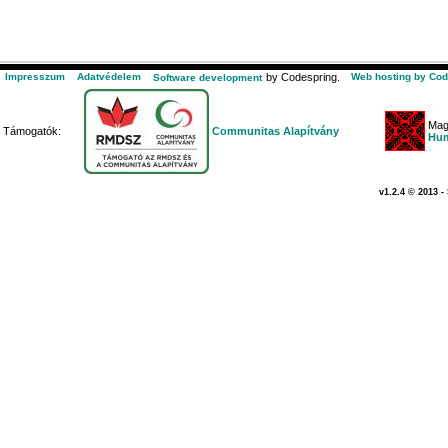
Impresszum
Adatvédelem
by Codespring.
Web hosting by Cod
Software development
Mag
Támogatók:
Communitas Alapítvány
Hum
v1.2.4 © 2013 -