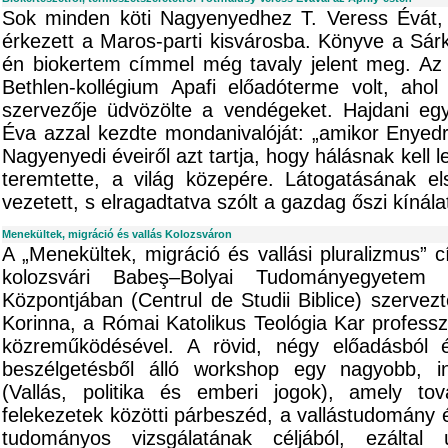
Sok minden köti Nagyenyedhez T. Veress Évát,
érkezett a Maros-parti kisvárosba. Könyve a Sár
én biokertem címmel még tavaly jelent meg. Az 
Bethlen-kollégium Apafi előadóterme volt, aho
szervezője üdvözölte a vendégeket. Hajdani egy
Éva azzal kezdte mondanivalóját: „amikor Enyed
Nagyenyedi éveiről azt tartja, hogy hálásnak kell l
teremtette, a világ közepére. Látogatásának el
vezetett, s elragadtatva szólt a gazdag őszi kínálat
Menekültek, migráció és vallás Kolozsváron
A „Menekültek, migráció és vallási pluralizmus” 
kolozsvári Babeş–Bolyai Tudományegyetem 
Központjában (Centrul de Studii Biblice) szervez
Korinna, a Római Katolikus Teológia Kar professz
közreműködésével. A rövid, négy előadásból 
beszélgetésből álló workshop egy nagyobb, inte
(Vallás, politika és emberi jogok), amely to
felekezetek közötti párbeszéd, a vallástudomány 
tudományos vizsgálatának céljából, ezálta