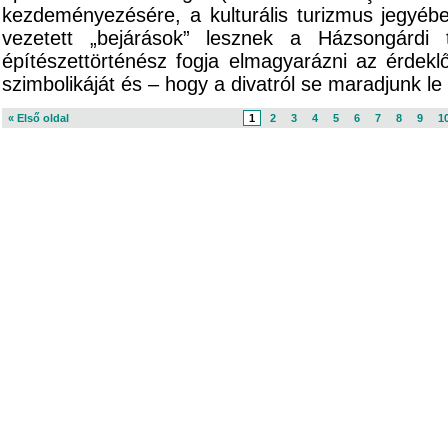
kezdeményezésére, a kulturális turizmus jegyéb
vezetett „bejárások” lesznek a Házsongárdi 
építészettörténész fogja elmagyarázni az érdek
szimbolikáját és – hogy a divatról se maradjunk le –
« Első oldal
1
2
3
4
5
6
7
8
9
1